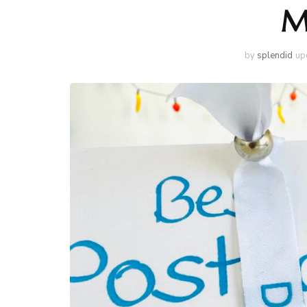
M
by
splendid
up