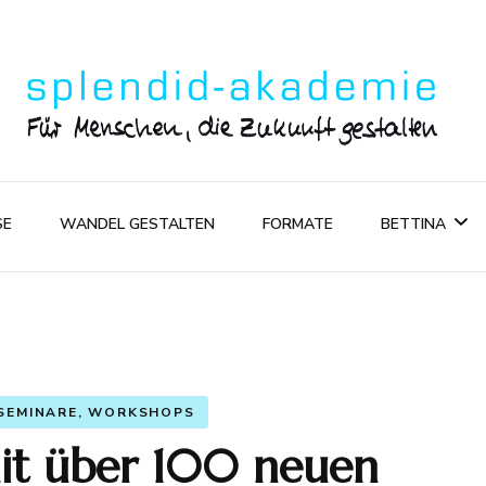
splendid-akadem
Für Menschen, die die Zukunft gestalten
SE
WANDEL GESTALTEN
FORMATE
BETTINA
Vom Leben 
Kunstwerk
 SEMINARE, WORKSHOPS
Bettinas A
mit über 100 neuen