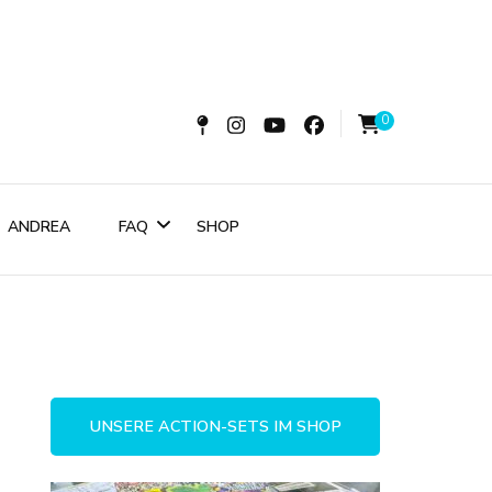
0
ie
ANDREA
FAQ
SHOP
in Berlin zum
Wir über uns
Kunden:innen
rt
UNSERE ACTION-SETS IM SHOP
splendid Publikationen